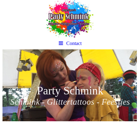
Contact
- Party Schmink -
Schmink - Glittertattoos - Feestjes